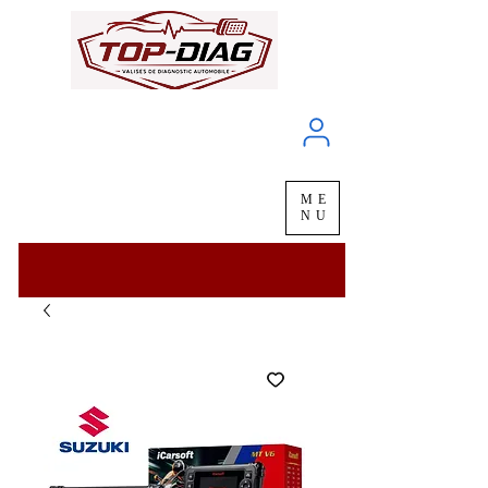
À propos
Service client
ME
LIVRAISON
chez vous
en
48H
NU