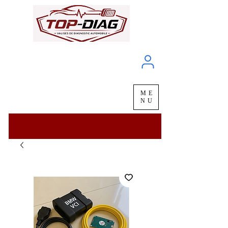
À propos
Service client
ME
LIVRAISON
chez vous
en
48H
NU