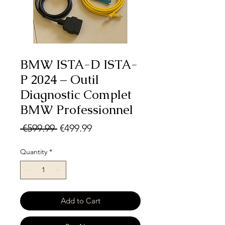
BMW ISTA-D ISTA-
P 2024 – Outil
Diagnostic Complet
BMW Professionnel
Regular
Sale
 €599.99 
€499.99
Price
Price
Quantity
*
Add to Cart