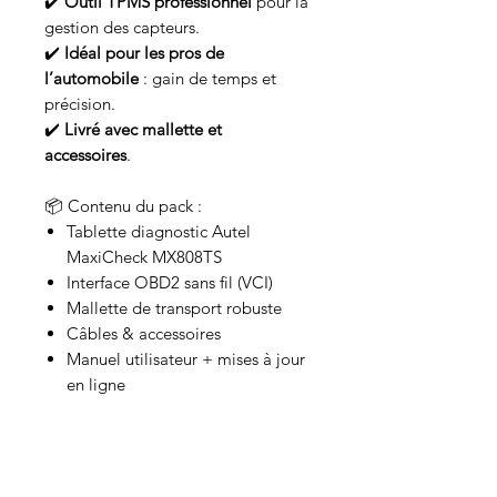
✔️
Outil TPMS professionnel
pour la
gestion des capteurs.
✔️
Idéal pour les pros de
l’automobile
: gain de temps et
précision.
✔️
Livré avec mallette et
accessoires
.
📦 Contenu du pack :
Tablette diagnostic Autel
MaxiCheck MX808TS
Interface OBD2 sans fil (VCI)
Mallette de transport robuste
Câbles & accessoires
Manuel utilisateur + mises à jour
en ligne