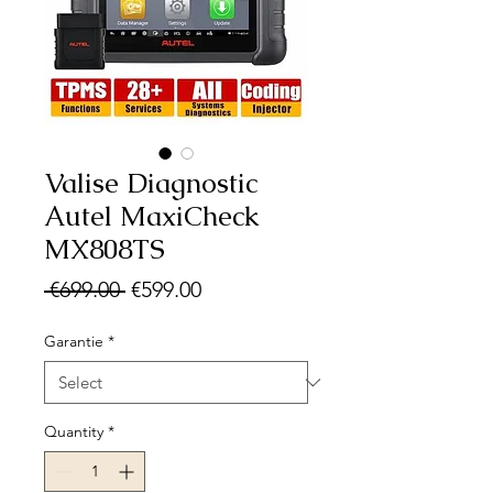
Valise Diagnostic
Autel MaxiCheck
MX808TS
Regular
Sale
 €699.00 
€599.00
Price
Price
Garantie
*
Quantity
*