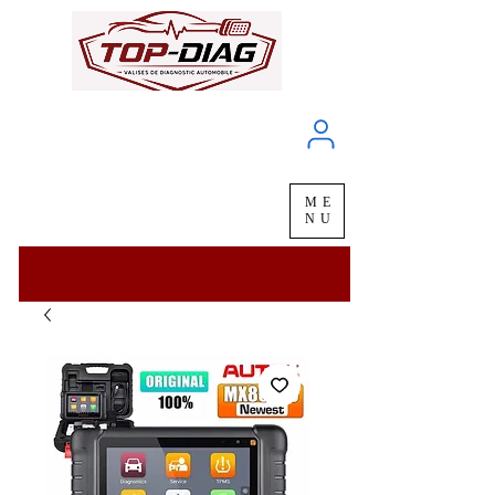
À propos
Service client
ME
LIVRAISON
chez vous
en
48H
NU