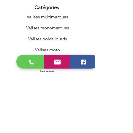
Catégories
Valises multimarques
Valises monomarques
Valises poids lourds
Valises moto
Adaptateurs & câbles OBD
Icarsoft
Autel
Pour les Pro
Infos
FAQ