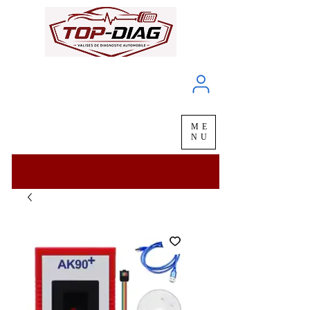
À propos
Service client
ME
LIVRAISON
chez vous
en
48H
NU