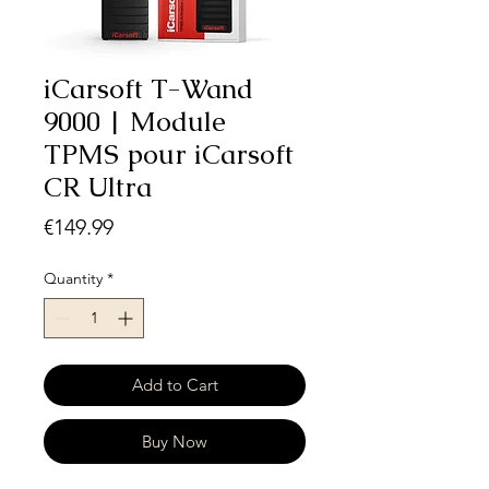
iCarsoft T-Wand
9000 | Module
TPMS pour iCarsoft
CR Ultra
Price
€149.99
Quantity
*
Add to Cart
Buy Now