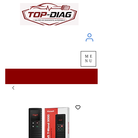
À propos
Service client
ME
LIVRAISON
chez vous
en
48H
NU