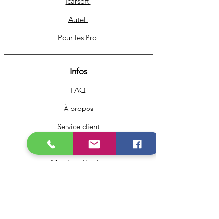
Icarsoft
Autel
Pour les Pro
Infos
FAQ
À propos
Service client
Livraison & retours
Mentions légales
Conditions générales de vente
Politique de confidentialité
Politique de cookies ✅