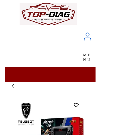
À propos
Service client
ME
LIVRAISON
chez vous
en
48H
NU