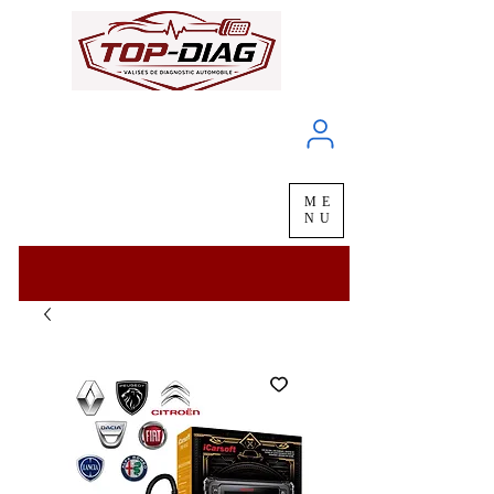
À propos
Service client
ME
LIVRAISON
chez vous
en
48H
NU