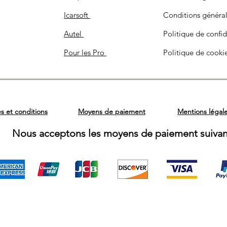
électrovannes pou
hydraulique.
Icarsoft
Conditions généra
Gestion climatis
Autel
Politique de confid
automatique, feu
distance et bien 
Pour les Pro
Politique de cooki
chaque construct
Accès J2534
: pr
reprogrammation 
des ECUs via log
constructeur).
s et conditions
Moyens de paiement
Mentions légal
Nous acceptons les moyens de paiement suivant