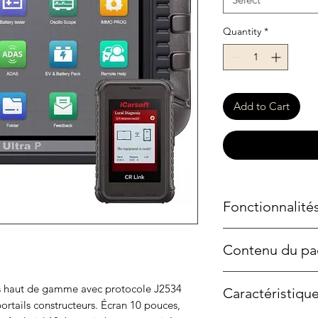
Quantity
*
Add to Cart
Fonctionnalités
Diagnostic tous 
Contenu du pa
défauts, test des
temps réel sur to
Tablette iCarsoft
(moteur, ABS, air
s haut de gamme avec protocole J2534 
Caractéristiqu
10 pouces
Auto VIN
: détec
tails constructeurs. Écran 10 pouces, 
Module VCI sans 
pour un accès plu