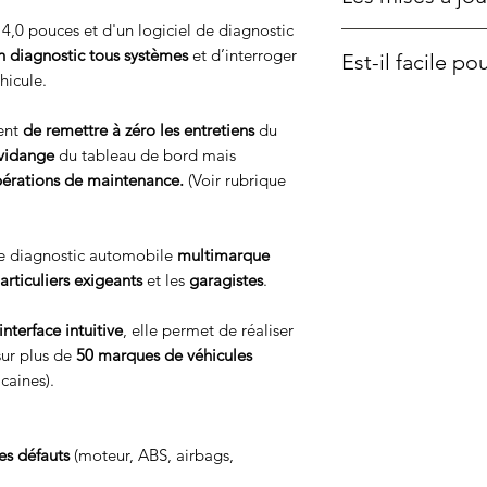
4,0 pouces et d'un logiciel de diagnostic
Non ❌, elles sont
gr
un diagnostic tous systèmes
et d’interroger
Est-il facile p
hicule.
Oui 👍, avec
menu e
reste simple à utilise
ent
de remettre à zéro les entretiens
du
 vidange
du tableau de bord mais
pérations de maintenance.
(Voir rubrique
de diagnostic automobile
multimarque
articuliers exigeants
et les
garagistes
.
interface intuitive
, elle permet de réaliser
sur plus de
50 marques de véhicules
caines).
es défauts
(moteur, ABS, airbags,