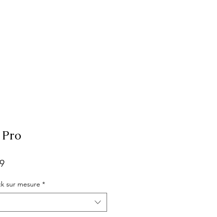
 Pro
r
Sale
9
Price
k sur mesure
*