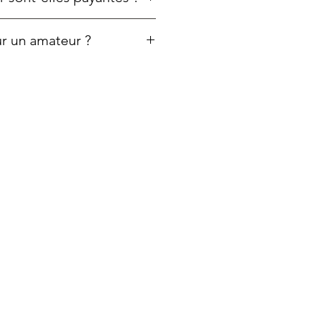
atuites et illimitées à vie
.
our un amateur ?
n français
et
interface intuitive
, il
r.