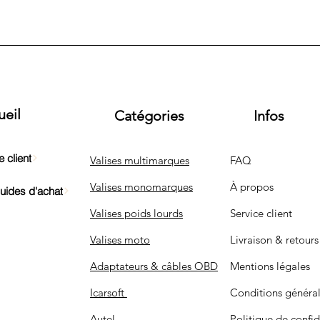
ueil
Catégories
Infos
 client
Valises multimarques
FAQ
Valises monomarques
À propos
Guides d'achat
Valises poids lourds
Service client
Valises moto
Livraison & retours
Adaptateurs & câbles OBD
Mentions légales
Icarsoft
Conditions généra
Autel
Politique de confid