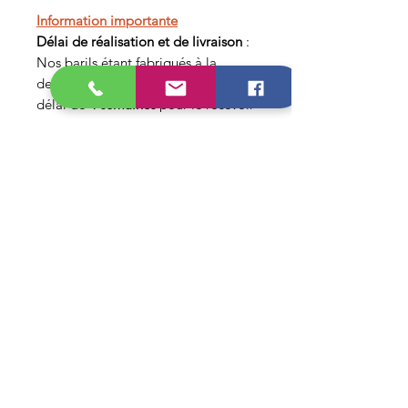
Information importante
Délai de réalisation et de livraison
:
Nos barils étant fabriqués à la
demande, il faudra compter un
délai de
4 semaines
pour le recevoir
chez vous.
Top-Diag
Besoin d'aide ?
Page Service Client pour obtenir
de l'aide
Catégories
Valises multimarques