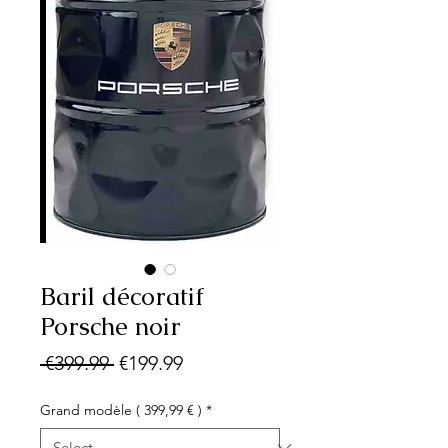
Baril décoratif
Porsche noir
Regular
Sale
 €399.99 
€199.99
Price
Price
Grand modèle ( 399,99 € )
*