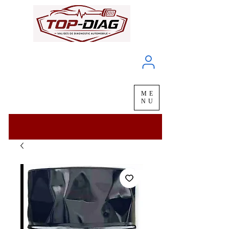
À propos
Service client
ME
LIVRAISON
chez vous
en
48H
NU