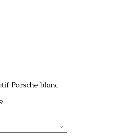
atif Porsche blanc
r
Sale
9
Price