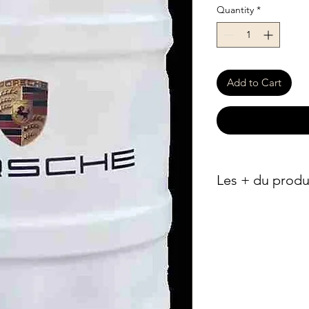
Quantity
*
Add to Cart
Les + du produ
Édition exclusive
inspiré des célèb
Porsche, pour un 
attire l’œil.
Qualité profession
cabossé pour un 
une peinture de h