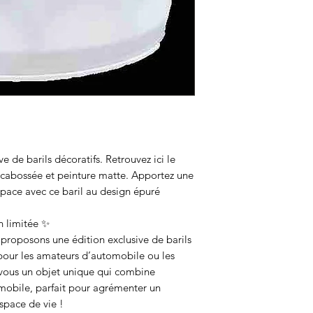
durabilité except
Choix de tailles 
grand baril pour 
une touche discrè
intégrée pour alli
Adapté à tout esp
d’automobile, il 
un bureau, ou mê
touche industriel
Fabrication sur d
à la commande av
e de barils décoratifs. Retrouvez ici le
semaines, assuran
 cabossée et peinture matte. Apportez une
personnalisé.
space avec ce baril au design épuré
n limitée ✨
 proposons une édition exclusive de barils
pour les amateurs d’automobile ou les
z-vous un objet unique qui combine
omobile, parfait pour agrémenter un
pace de vie !