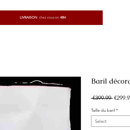
LIVRAISON
chez vous
en
48H
Commandez n'importe où avec
l'application
Baril décor
Regula
 €399.99 
€299.9
Price
Taille du baril
*
Select