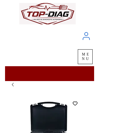
À propos
Service client
ME
LIVRAISON
chez vous
en
48H
NU