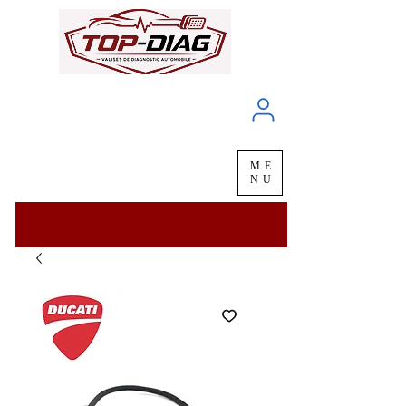
À propos
Service client
ME
LIVRAISON
chez vous
en
48H
NU