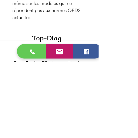
même sur les modèles qui ne
répondent pas aux normes OBD2
actuelles.
Top-Diag
Besoin d'aide ?
Page Service Client pour obtenir
de l'aide
Catégories
Valises multimarques
Valises monomarques
Valises poids lourds