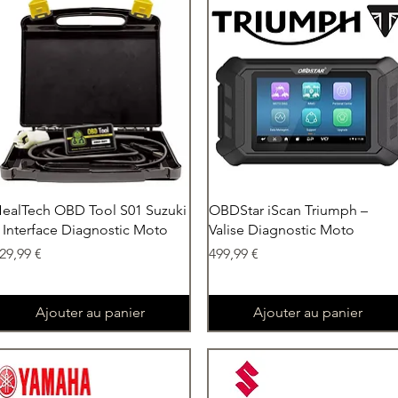
Aperçu rapide
Aperçu rapide
ealTech OBD Tool S01 Suzuki
OBDStar iScan Triumph –
 Interface Diagnostic Moto
Valise Diagnostic Moto
rix
Prix
29,99 €
499,99 €
Ajouter au panier
Ajouter au panier