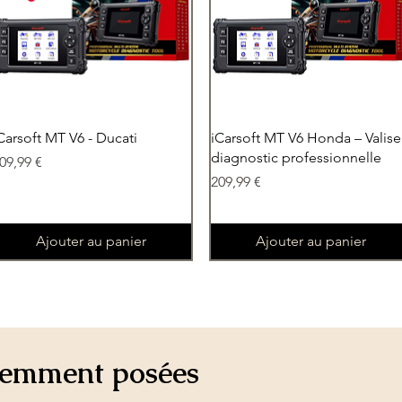
Aperçu rapide
Aperçu rapide
Carsoft MT V6 - Ducati
iCarsoft MT V6 Honda – Valise
diagnostic professionnelle
rix
09,99 €
Prix
209,99 €
Ajouter au panier
Ajouter au panier
uemment posées