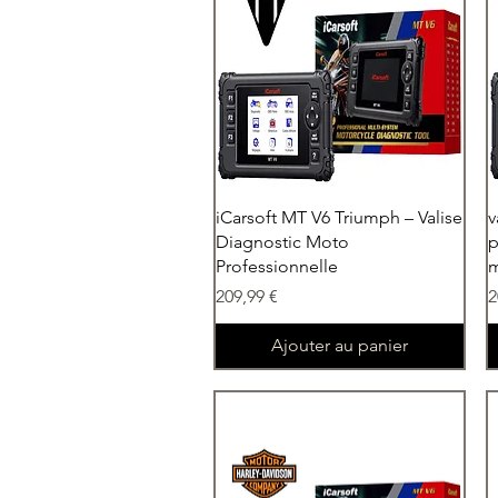
Aperçu rapide
iCarsoft MT V6 Triumph – Valise
v
Diagnostic Moto
p
Professionnelle
m
Prix
P
209,99 €
2
Ajouter au panier