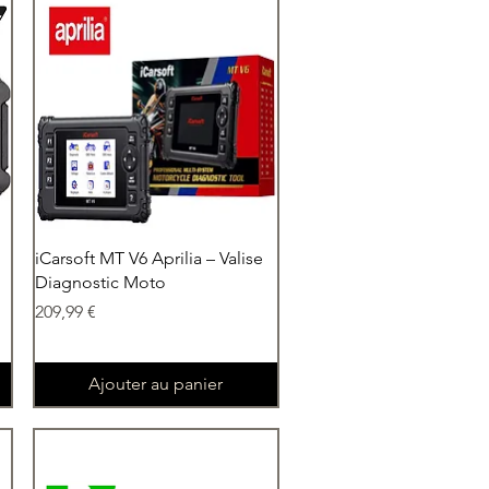
Aperçu rapide
iCarsoft MT V6 Aprilia – Valise
Diagnostic Moto
Prix
209,99 €
Ajouter au panier