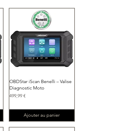
Aperçu rapide
OBDStar iScan Benelli – Valise
Diagnostic Moto
Prix
499,99 €
Ajouter au panier