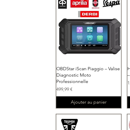
Aperçu rapide
OBDStar iScan Piaggio – Valise
H
Diagnostic Moto
–
Professionnelle
P
1
Prix
499,99 €
Ajouter au panier