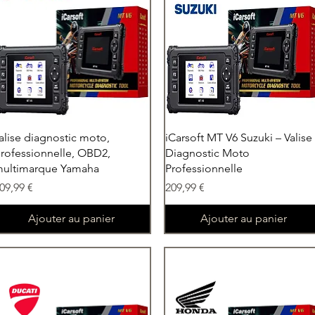
Aperçu rapide
Aperçu rapide
alise diagnostic moto,
iCarsoft MT V6 Suzuki – Valise
rofessionnelle, OBD2,
Diagnostic Moto
ultimarque Yamaha
Professionnelle
rix
Prix
09,99 €
209,99 €
Ajouter au panier
Ajouter au panier