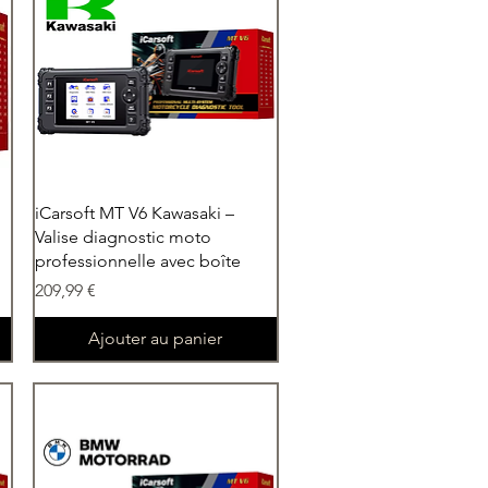
Aperçu rapide
iCarsoft MT V6 Kawasaki –
Valise diagnostic moto
professionnelle avec boîte
Prix
209,99 €
Ajouter au panier