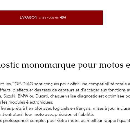
LIVRAISON
chez vous
en
48H
Commandez n'importe où avec
l'application
nostic monomarque pour motos e
ques TOP-DIAG sont conçues pour offrir une compatibilité totale a
défauts, d’effectuer des tests de capteurs et d’accéder aux fonctions
Suzuki, BMW ou Ducati, chaque valise diagnostic est optimisée pou
 les modules électroniques.
vrés prêts à l’emploi avec logiciels en français, mises à jour incluse
nt entretenir leur moto avec précision et fiabilité.
 professionnel complet pour votre moto, au meilleur rapport quali