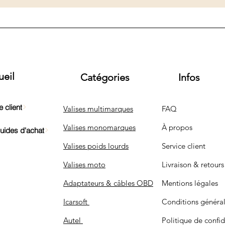
e prise OBD ou compatibles avec les adaptateurs fournis.
ueil
Catégories
Infos
 client
Valises multimarques
FAQ
Valises monomarques
À propos
Guides d'achat
Valises poids lourds
Service client
Valises moto
Livraison & retours
Adaptateurs & câbles OBD
Mentions légales
Icarsoft
Conditions généra
Autel
Politique de confid