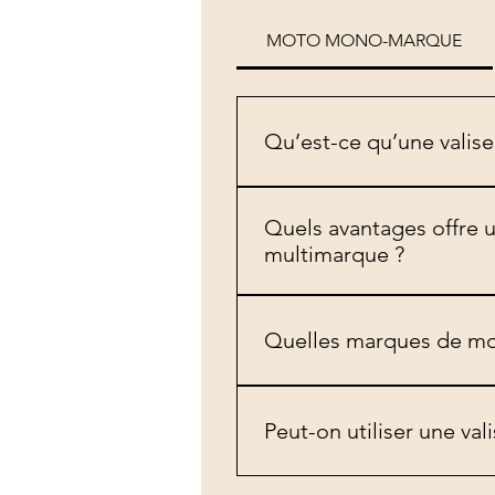
MOTO MONO-MARQUE
Qu’est-ce qu’une vali
Une valise de diagnostic mo
Triumph, Suzuki, etc.). Elle 
Quels avantages offre 
fiable et complet.
multimarque ?
La valise monomarque propose
d’actionneurs, adaptation d’i
Quelles marques de mot
mais reste plus limitée en pr
Nous proposons des outils dé
Davidson, Aprilia, Piaggio, Be
Peut-on utiliser une v
Oui, une valise monomarque 