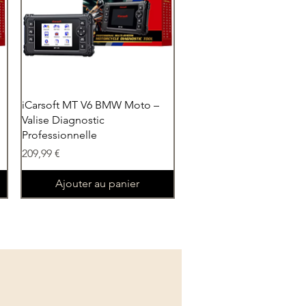
Aperçu rapide
iCarsoft MT V6 BMW Moto –
Valise Diagnostic
Professionnelle
Prix
209,99 €
Ajouter au panier