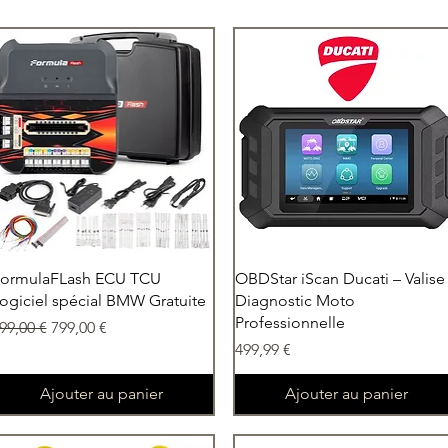
Aperçu rapide
Aperçu rapide
ormulaFLash ECU TCU
OBDStar iScan Ducati – Valise
ogiciel spécial BMW Gratuite
Diagnostic Moto
Professionnelle
rix original
Prix promotionnel
99,00 €
799,00 €
Prix
499,99 €
Ajouter au panier
Ajouter au panier