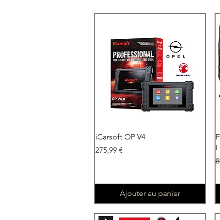
Aperçu rapide
iCarsoft OP V4
F
L
Prix
275,99 €
P
8
Ajouter au panier