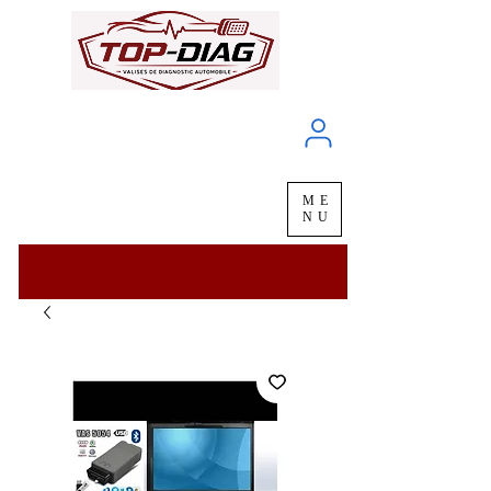
À propos
Service client
ME
LIVRAISON
chez vous
en
48H
NU