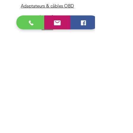
Adaptateurs & câbles OBD
Icarsoft
Autel
Pour les Pro
Infos
FAQ
À propos
Service client
Livraison & retours
Mentions légales
Conditions générales de vente