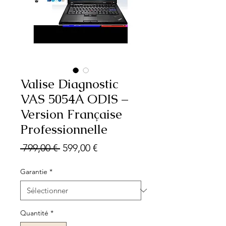
Valise Diagnostic
VAS 5054A ODIS –
Version Française
Professionnelle
Prix
Prix
 799,00 € 
599,00 €
original
promotionnel
Garantie
*
Quantité
*