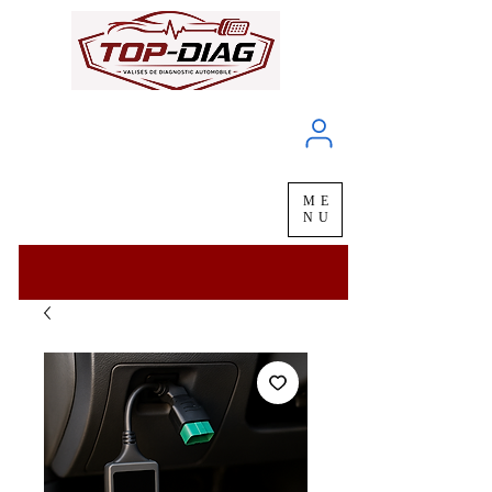
À propos
Service client
ME
LIVRAISON
chez vous
en
48H
NU