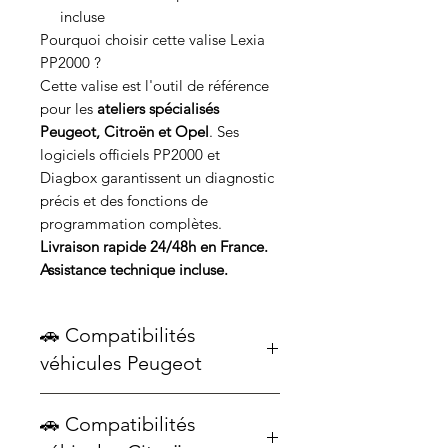
incluse
Pourquoi choisir cette valise Lexia
PP2000 ?
Cette valise est l'outil de référence
pour les
ateliers spécialisés
Peugeot, Citroën et Opel
. Ses
logiciels officiels PP2000 et
Diagbox garantissent un diagnostic
précis et des fonctions de
programmation complètes.
Livraison rapide 24/48h en France.
Assistance technique incluse.
🚗 Compatibilités
véhicules Peugeot
Peugeot :
🚗 Compatibilités
ION, 107, 108, 206, 207, 207+, 301,
307, 308, RCZ, 407, 408, 508, 607,