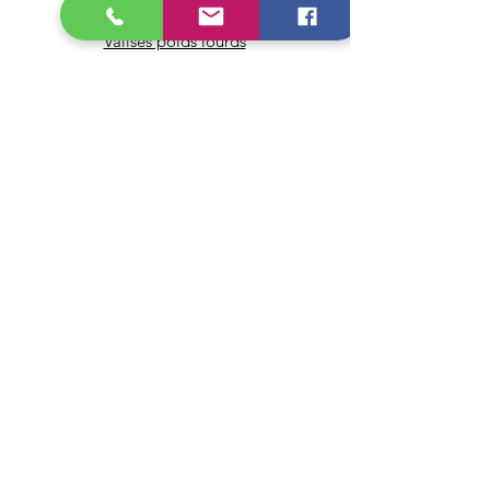
Valises monomarques
Valises poids lourds
Valises moto
Adaptateurs & câbles OBD
Icarsoft
Autel
Pour les Pro
Infos
FAQ
À propos
Service client
Livraison & retours