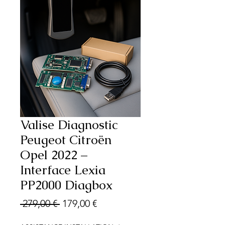
Valise Diagnostic
Peugeot Citroën
Opel 2022 –
Interface Lexia
PP2000 Diagbox
Prix
Prix
 279,00 € 
179,00 €
original
promotionnel