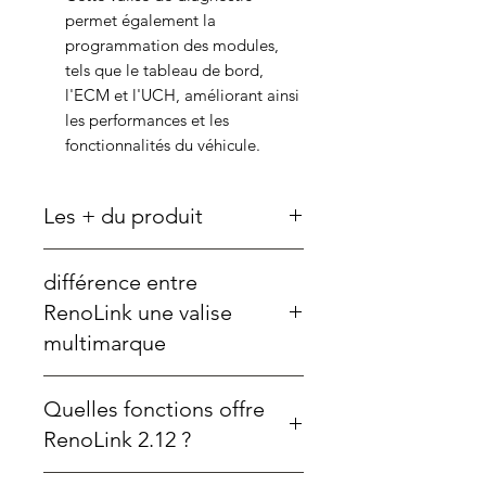
permet également la
programmation des modules,
tels que le tableau de bord,
l'ECM et l'UCH, améliorant ainsi
les performances et les
fonctionnalités du véhicule.
Les + du produit
Conçu spécialement pour
différence entre
Renault et Dacia : RenoLink est
une valise de diagnostic et de
RenoLink une valise
reprogrammation adaptée aux
multimarque
véhicules de ces marques, offrant
des fonctionnalités avancées
👉 RenoLink est un outil spécialisé
pour les professionnels et les
Quelles fonctions offre
pour Renault et Dacia.
passionnés.
Contrairement aux valises
RenoLink 2.12 ?
Pack complet : RenoLink inclut
multimarques qui couvrent plusieurs
l'interface de diagnostic vGATE
constructeurs avec des fonctions
👉 Il permet la programmation des