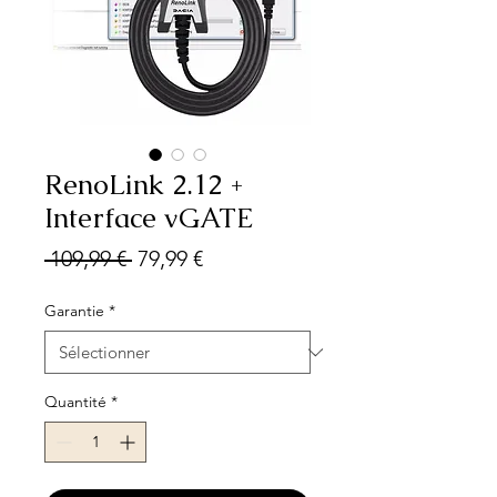
RenoLink 2.12 +
Interface vGATE
Prix
Prix
 109,99 € 
79,99 €
original
promotionnel
Garantie
*
Quantité
*