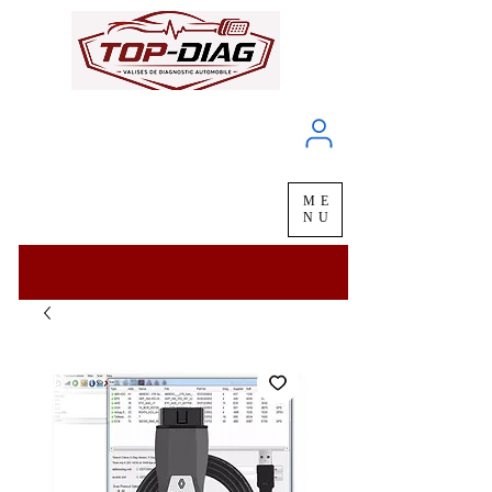
À propos
Service client
ME
LIVRAISON
chez vous
en
48H
NU