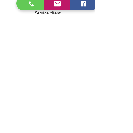
À propos
Service client
Livraison & retours
Mentions légales
Conditions générales de vente
Politique de confidentialité
Politique de cookies ✅
Mes choix
Mes commandes
Mon compte / Connexion
Service client
Blog / Guides d'achat