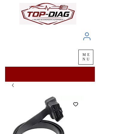
À propos
Service client
ME
LIVRAISON
chez vous
en
48H
NU