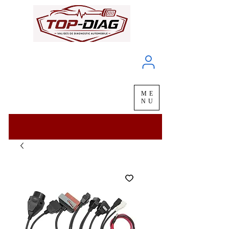
À propos
Service client
ME
LIVRAISON
chez vous
en
48H
NU