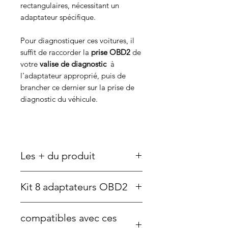
rectangulaires, nécessitant un
adaptateur spécifique.
Pour diagnostiquer ces voitures, il
suffit de raccorder la
prise OBD2
de
votre
valise de diagnostic
à
l'adaptateur approprié, puis de
brancher ce dernier sur la prise de
diagnostic du véhicule.
Les + du produit
Pack complet de 8 adaptateurs
Kit 8 adaptateurs OBD2
permettant la connexion à divers
véhicules non équipés de prise
👉 Ce kit permet de connecter une
OBD2 standard.
compatibles avec ces
valise de diagnostic automobile à
Large compatibilité avec des