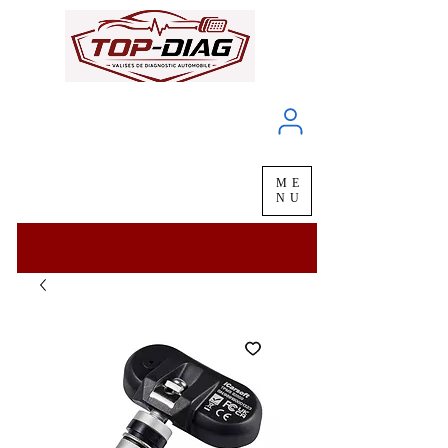
À propos
Service client
ME
LIVRAISON
chez vous
en
48H
NU