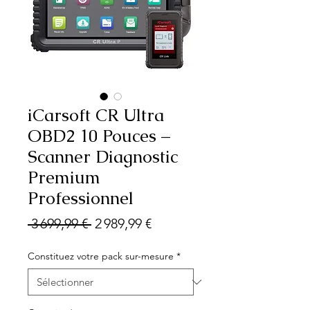
iCarsoft CR Ultra
OBD2 10 Pouces –
Scanner Diagnostic
Premium
Professionnel
Prix
Prix
 3 699,99 € 
2 989,99 €
original
promotionnel
Constituez votre pack sur-mesure
*