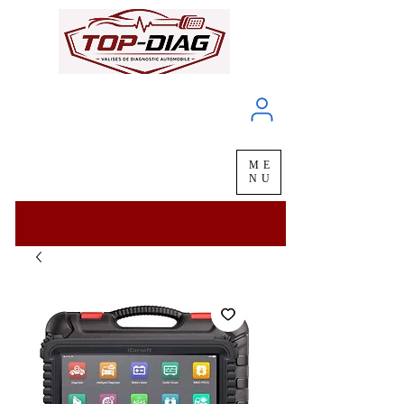
À propos
Service client
ME
LIVRAISON
chez vous
en
48H
NU