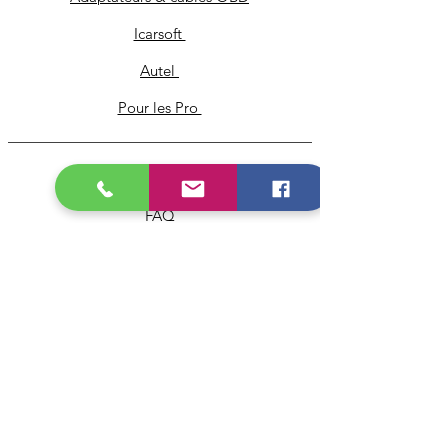
Icarsoft
Autel
Pour les Pro
Infos
FAQ
À propos
Service client
Livraison & retours
Mentions légales
Conditions générales de vente
Politique de confidentialité