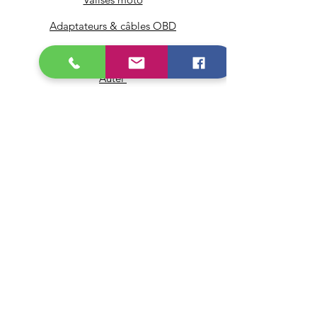
Adaptateurs & câbles OBD
Icarsoft
Autel
Pour les Pro
Infos
FAQ
À propos
Service client
Livraison & retours
Mentions légales
Conditions générales de vente