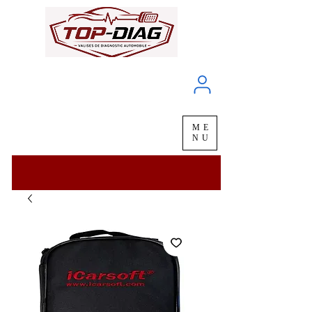
À propos
Service client
ME
LIVRAISON
chez vous
en
48H
NU