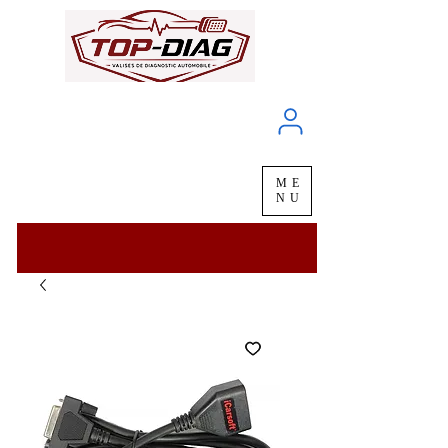
À propos
Service client
ME
LIVRAISON
chez vous
en
48H
NU