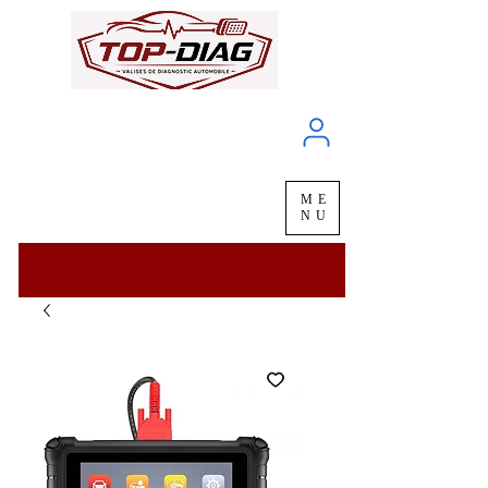
À propos
Service client
ME
LIVRAISON
chez vous
en
48H
NU