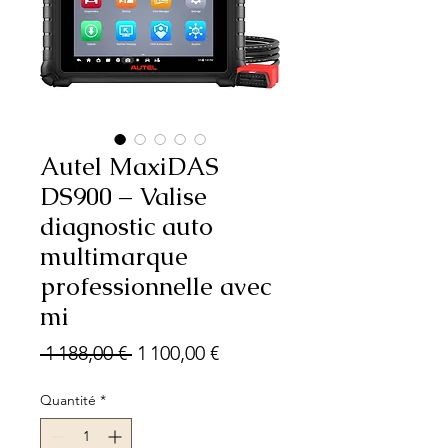
Autel MaxiDAS
DS900 – Valise
diagnostic auto
multimarque
professionnelle avec
mi
Prix
Prix
 1 188,00 € 
1 100,00 €
original
promotionnel
Quantité
*