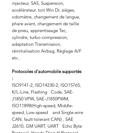
injecteur, SAS, Suspension,
accélérateur, toit Win Dr, sièges,
odomètre, changement de langue,
phare avant, changement de taille
de pneu, apprentissage Tec,
cylindre, turbo-compression,
adaptation Transmission,
réinitialisation Airbag, Réglage A/F
etc..
Protocoles d'automobile supportés
:
ISO9141-2, ISO14230-2, ISO15765,
K/L-Line, Flashing Code, SAE-
J1850 VPW, SAE-J1850PWM,
ISO11898(High-speed, Middle-
speed, Low-speed and Single-wire
CAN, fault-tolerant CAN) , SAE
J2610, GM UART, UART Echo Byte
Protocol, Honda Diag-H Protocol,