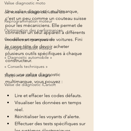
Valise diagnostic moto
Une valise diagnostic multimarque, 
clé voiture, codage clé, valise dia
c’est un peu comme un couteau suisse 
Reprogrammation moteur
pour les mécaniciens. Elle permet de 
Optimisation des performances
connecter un seul appareil à différents 
Conseils reprogrammation
modèles et marques de voitures. Fini 
le casse-tête de devoir acheter 
Reprogrammation moteur
plusieurs outils spécifiques à chaque 
« Diagnostic automobile »
constructeur. 
« Conseils techniques »
Avec une valise diagnostic 
Supprimer défaut voiture
multimarque, vous pouvez :
Valise de diagnostic iCarsoft
Lire et effacer les codes défauts.
Visualiser les données en temps 
réel.
Réinitialiser les voyants d’alerte.
Effectuer des tests spécifiques sur 
les systèmes électroniques.