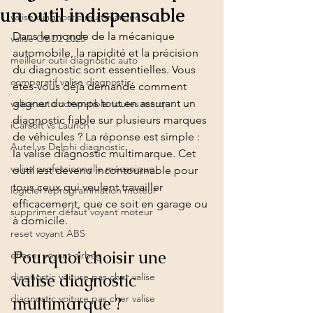
un outil indispensable
valise diagnostic multimarque
Dans le monde de la mécanique 
valise OBD2 2025
automobile, la rapidité et la précision 
meilleur outil diagnostic auto
du diagnostic sont essentielles. Vous 
comparatif valise diagnostic
êtes-vous déjà demandé comment 
gagner du temps tout en assurant un 
valise auto compatible toutes marqu
diagnostic fiable sur plusieurs marques 
iCarsoft vs Launch
de véhicules ? La réponse est simple : 
Autel vs Delphi diagnostic
la valise diagnostic multimarque. Cet 
valise professionnelle mécanique
outil est devenu incontournable pour 
tous ceux qui veulent travailler 
logiciel reprogrammation moteur
efficacement, que ce soit en garage ou 
supprimer défaut voyant moteur
à domicile.
reset voyant ABS
Pourquoi choisir une 
effacer voyant airbag
valise diagnostic 
diagnostic voiture pas cher valise
diagnostic voiture pas cher valise
multimarque ?