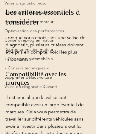
Valise diagnostic moto
Les critères essentiels à 
clé voiture, codage clé, valise dia
considérer
Reprogrammation moteur
Optimisation des performances
Lorsque vous choisissez une valise de 
Conseils reprogrammation
diagnostic, plusieurs critères doivent 
Reprogrammation moteur
être pris en compte. Voici les plus 
« Diagnostic automobile »
importants :
« Conseils techniques »
Compatibilité avec les 
Supprimer défaut voiture
marques
Valise de diagnostic iCarsoft
Il est crucial que la valise soit 
compatible avec un large éventail de 
marques. Cela vous permettra de 
travailler sur différents véhicules sans 
avoir à investir dans plusieurs outils. 
Vérifiez toujours la liste des marques 