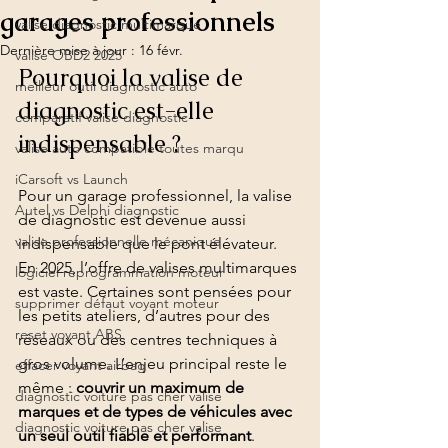
garages professionnels
valise diagnostic multimarque
Dernière mise à jour :
16 févr.
valise OBD2 2025
Pourquoi la valise de 
meilleur outil diagnostic auto
diagnostic est-elle 
comparatif valise diagnostic
indispensable ?
valise auto compatible toutes marqu
iCarsoft vs Launch
Pour un garage professionnel, la valise 
Autel vs Delphi diagnostic
de diagnostic est devenue aussi 
valise professionnelle mécanique
indispensable que le pont élévateur. 
En 2025, l’offre de valises multimarques 
logiciel reprogrammation moteur
est vaste. Certaines sont pensées pour 
supprimer défaut voyant moteur
les petits ateliers, d’autres pour des 
reset voyant ABS
réseaux ou des centres techniques à 
gros volume. L’enjeu principal reste le 
effacer voyant airbag
même : 
couvrir un maximum de 
diagnostic voiture pas cher valise
marques et de types de véhicules avec 
diagnostic voiture pas cher valise
un seul outil fiable et performant
.