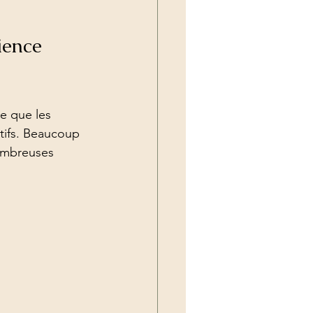
Reprogrammation moteur
ience 
iagnostic automobile »
e que les 
itifs. Beaucoup 
nombreuses 