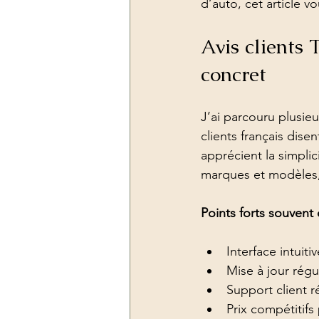
d’auto, cet article vou
diagnostic voiture pas cher valise
Avis clients 
concret
Optimisation des performances
J’ai parcouru plusie
clients français dise
« Conseils techniques »
Suppr
apprécient la simplic
marques et modèles, 
Points forts souvent c
Interface intuit
Mise à jour rég
Support client r
Prix compétitifs