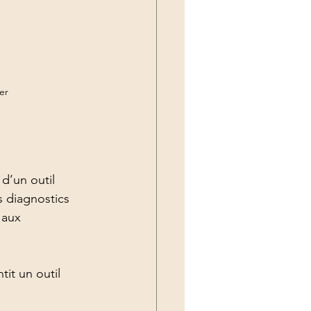
er
d’un outil 
s diagnostics 
 aux 
tit un outil 