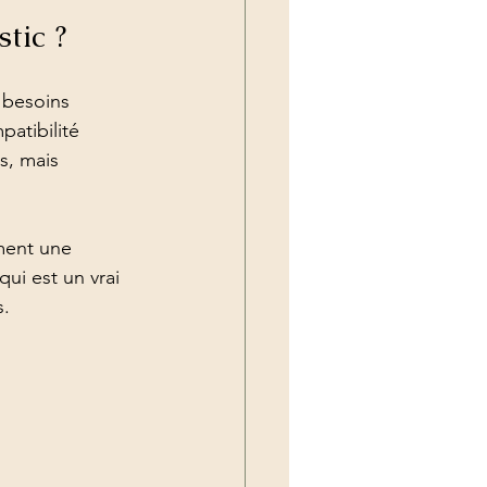
tic ?
 besoins 
patibilité 
s, mais 
ement une 
ui est un vrai 
s.