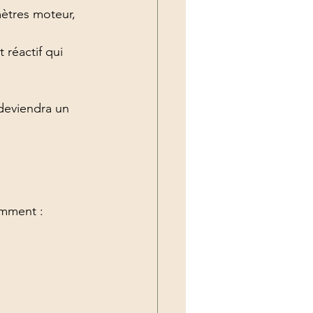
mètres moteur, 
 réactif qui 
 deviendra un 
amment :