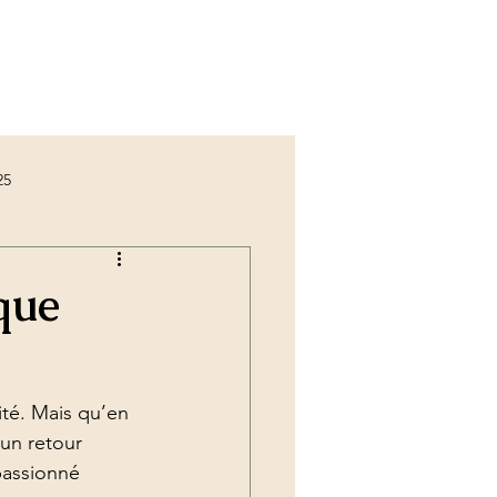
25
iCarsoft vs Launch
que
té. Mais qu’en 
 un retour 
 pas cher valise
passionné 