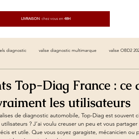
LIVRAISON
chez vous
en
48H
Commandez n'importe où avec
l'application
els diagnostic
valise diagnostic multimarque
valise OBD2 20
comparatif valise diagnostic
valise auto compatible toutes marqu
nts Top-Diag France : ce 
raiment les utilisateurs
ise professionnelle mécanique
logiciel reprogrammation moteur
lises de diagnostic automobile, Top-Diag est souvent ci
utilisateurs ? J’ai voulu creuser un peu et vous partager
reset voyant ABS
effacer voyant airbag
diagnostic voiture
précis et utile. Que vous soyez garagiste, mécanicien ou 