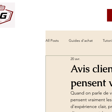
Service client
À propos
All Posts
Guides d’achat
Tutori
20 avr.
meilleur outil diagnostic auto
Avis clie
pensent v
Autel vs Delphi diagnostic
val
Quand on parle de va
pensent vraiment les 
supprimer défaut voyant moteur
d’expérience clair, 