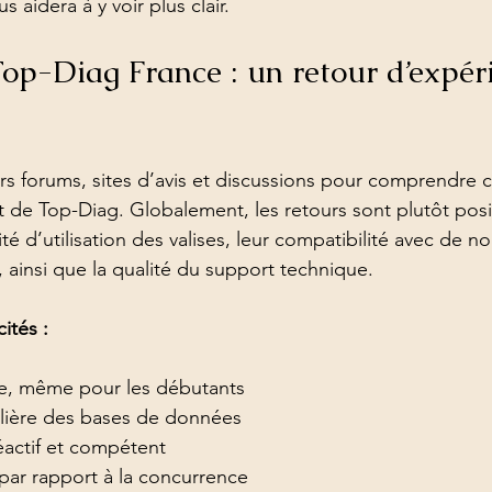
s aidera à y voir plus clair.
Valise diagnostic moto
clé voiture, codage clé, valise dia
Top-Diag France : un retour d’expér
Conseils reprogrammation
Reprogrammation moteur
« D
urs forums, sites d’avis et discussions pour comprendre c
nt de Top-Diag. Globalement, les retours sont plutôt pos
imer défaut voiture
Valise de diagnostic iCarsoft
ité d’utilisation des valises, leur compatibilité avec de 
ainsi que la qualité du support technique.
ités :
ive, même pour les débutants
ulière des bases de données
éactif et compétent
 par rapport à la concurrence