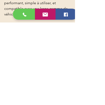
performant, simple à utiliser, et 
compatible avec une large gamme de 
véhicules.
Avec l'Icarsoft CR Max BT, vous êtes 
équipé pour faire face à toutes les 
situations. Alors, prêt à booster votre 
atelier ou votre passion automobile ?
Cet article vous a été proposé par Top-
Diag, votre partenaire de confiance 
pour les outils de diagnostic 
automobile en France.