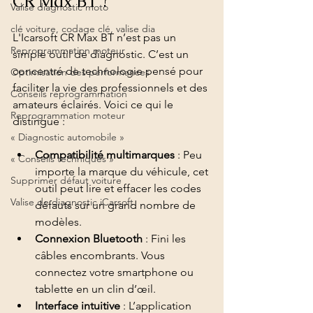
CR Max BT ?
Valise diagnostic moto
clé voiture, codage clé, valise dia
L'Icarsoft CR Max BT n’est pas un 
Reprogrammation moteur
simple outil de diagnostic. C’est un 
concentré de technologie pensé pour 
Optimisation des performances
faciliter la vie des professionnels et des 
Conseils reprogrammation
amateurs éclairés. Voici ce qui le 
Reprogrammation moteur
distingue :
« Diagnostic automobile »
Compatibilité multimarques
 : Peu 
« Conseils techniques »
importe la marque du véhicule, cet 
Supprimer défaut voiture
outil peut lire et effacer les codes 
Valise de diagnostic iCarsoft
défauts sur un grand nombre de 
modèles.
Connexion Bluetooth
 : Fini les 
câbles encombrants. Vous 
connectez votre smartphone ou 
tablette en un clin d’œil.
Interface intuitive
 : L’application 