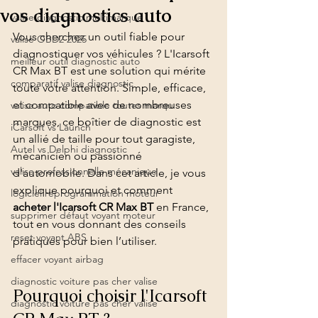
vos diagnostics auto
valise diagnostic multimarque
Vous cherchez un outil fiable pour 
valise OBD2 2025
diagnostiquer vos véhicules ? L'Icarsoft 
meilleur outil diagnostic auto
CR Max BT est une solution qui mérite 
comparatif valise diagnostic
toute votre attention. Simple, efficace, 
et compatible avec de nombreuses 
valise auto compatible toutes marqu
marques, ce boîtier de diagnostic est 
iCarsoft vs Launch
un allié de taille pour tout garagiste, 
Autel vs Delphi diagnostic
mécanicien ou passionné 
valise professionnelle mécanique
d'automobile. Dans cet article, je vous 
explique pourquoi et comment 
logiciel reprogrammation moteur
acheter l'Icarsoft CR Max BT
 en France, 
supprimer défaut voyant moteur
tout en vous donnant des conseils 
reset voyant ABS
pratiques pour bien l’utiliser.
effacer voyant airbag
diagnostic voiture pas cher valise
Pourquoi choisir l'Icarsoft 
diagnostic voiture pas cher valise