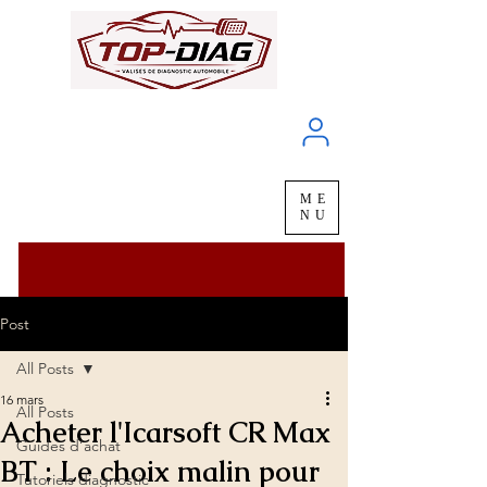
À propos
Service client
ME
LIVRAISON
chez vous
en
48H
NU
Post
All Posts
16 mars
All Posts
Acheter l'Icarsoft CR Max
Guides d’achat
BT : Le choix malin pour
Tutoriels diagnostic