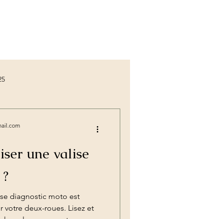
25
iCarsoft vs Launch
mail.com
liser une valise
 ?
se diagnostic moto est
 pas cher valise
r votre deux-roues. Lisez et