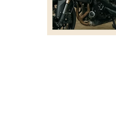
diagnostic voiture pas cher valise
Optimisation des performances
« Conseils techniques »
Suppr