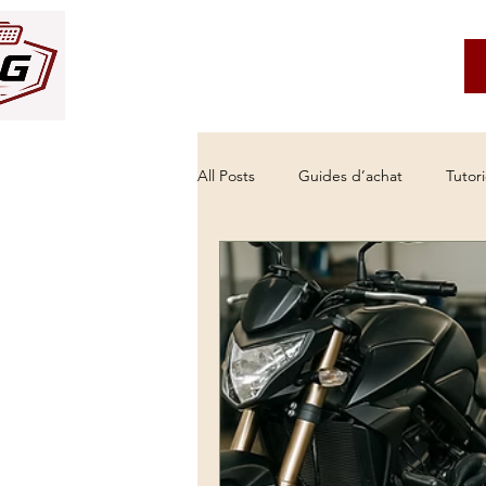
Service client
À propos
All Posts
Guides d’achat
Tutori
meilleur outil diagnostic auto
Autel vs Delphi diagnostic
val
supprimer défaut voyant moteur