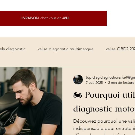
LIVRAISON
chez vous
en
48H
Commandez n'importe où avec
l'application
els diagnostic
valise diagnostic multimarque
valise OBD2 20
comparatif valise diagnostic
valise auto compatible toutes marqu
top-diag diagnosticvalise9@g
7 oct. 2025
2 min de lecture
🏍️ Pourquoi uti
ise professionnelle mécanique
logiciel reprogrammation moteur
diagnostic moto
Découvrez pourquoi une vali
reset voyant ABS
effacer voyant airbag
diagnostic voiture
indispensable pour entreteni