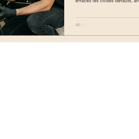
effacez les codes défauts, an
effectuez un diagnostic com
Valise diagnostic moto
clé voiture, codage clé, valise dia
Honda, BMW, Suzuki ou Ducat
Top-Diag pour motos.
Conseils reprogrammation
Reprogrammation moteur
« D
imer défaut voiture
Valise de diagnostic iCarsoft