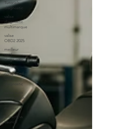
Tutoriels
diagnostic
valise
diagnostic
multimarque
valise
OBD2 2025
meilleur
outil
diagnostic
auto
comparatif
valise
diagnostic
valise auto
compatible
toutes
marqu
iCarsoft vs
Launch