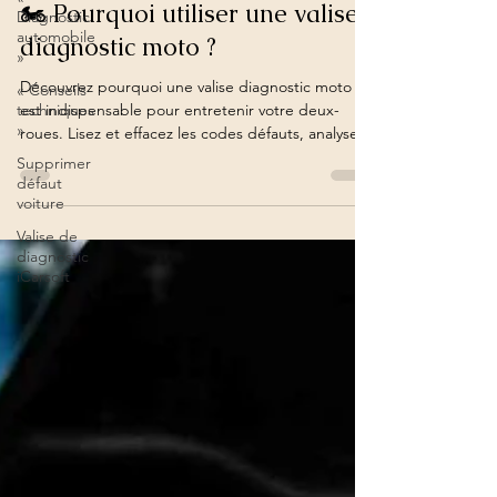
Diagnostic
7 oct. 2025
2 min de lecture
automobile
»
🏍️ Pourquoi utiliser une valise
« Conseils
diagnostic moto ?
techniques
»
Découvrez pourquoi une valise diagnostic moto
est indispensable pour entretenir votre deux-
Supprimer
roues. Lisez et effacez les codes défauts, analysez
défaut
voiture
les pannes et effectuez un diagnostic complet de
votre moto Yamaha, Honda, BMW, Suzuki ou
Valise de
Ducati. Valises professionnelles Top-Diag pour
diagnostic
motos.
iCarsoft