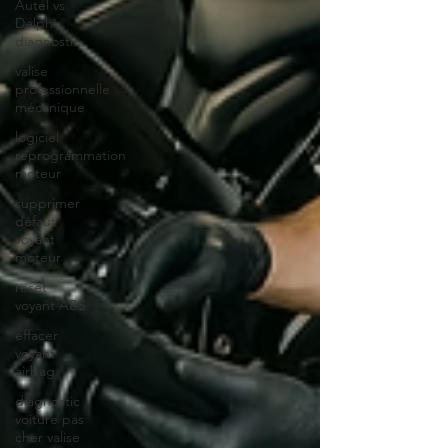
Autel vs
Delphi
diagnostic
valise
professionnelle
mécanique
logiciel
reprogrammation
moteur
supprimer
défaut
voyant
moteur
reset
voyant ABS
effacer
voyant
airbag
diagnostic
voiture pas
cher valise