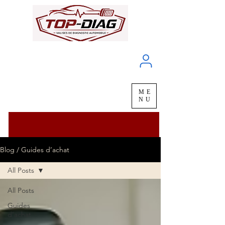
À propos
Service client
ME
LIVRAISON
chez vous
en
48H
NU
Blog / Guides d’achat
All Posts
All Posts
Guides
d’achat